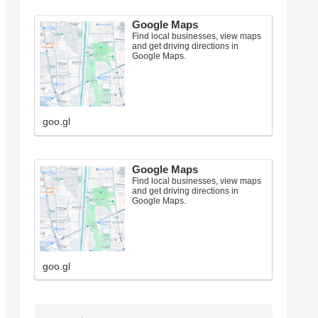
Google Maps
Find local businesses, view maps
and get driving directions in
Google Maps.
goo.gl
Google Maps
Find local businesses, view maps
and get driving directions in
Google Maps.
goo.gl